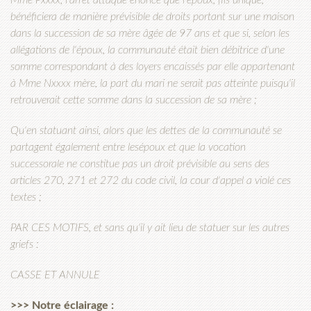
Mme Pxxxx, l'arrêt attaqué énonce que l'époux, fils unique,
bénéficiera de manière prévisible de droits portant sur une maison
dans la succession de sa mère âgée de 97 ans et que si, selon les
allégations de l'époux, la communauté était bien débitrice d'une
somme correspondant à des loyers encaissés par elle appartenant
à Mme Nxxxx mère, la part du mari ne serait pas atteinte puisqu'il
retrouverait cette somme dans la succession de sa mère ;
Qu'en statuant ainsi, alors que les dettes de la communauté se
partagent également entre lesépoux et que la vocation
successorale ne constitue pas un droit prévisible au sens des
articles 270, 271 et 272 du code civil, la cour d'appel a violé ces
textes ;
PAR CES MOTIFS, et sans qu'il y ait lieu de statuer sur les autres
griefs :
CASSE ET ANNULE
>>> Notre éclairage :