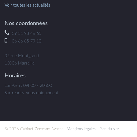
Voir toutes les actualités
Nos coordonnées
09 51 93 46 65
06 66 85 79 10
35 rue Montgrand
13006 Marseille
Horaires
Lun-Ven : 09h00 / 20h00
Sur rendez-vous uniquement.
© 2026 Cabinet Zemmam Avocat -
Mentions légales
-
Plan du site