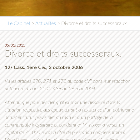
Le Cabinet
>
Actualités
> Divorce et droits successoraux.
05/01/2015
Divorce et droits successoraux.
12/ Cass. 1ère Civ., 3 octobre 2006
Vu les articles 270, 271 et 272 du code civil dans leur rédaction
antérieure à la loi 2004-439 du 26 mai 2004 ;
Attendu que pour décider qu'il existait une disparité dans la
situation respective des époux tenant à l'existence d'un patrimoine
actuel et "futur prévisible" du mari et à un partage de la
communauté inégalitaire et condamner M. Nxxxx à verser un
capital de 75 000 euros à titre de prestation compensatoire à